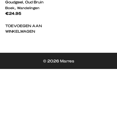
Goudgeel, Oud Bruin
,
Boek
Wandelingen
€
24.95
TOEVOEGEN AAN
WINKELWAGEN
© 2026 Marres
Item toegevoegd aan
AFREKENEN
winkelwagen.
0 items -
€
0.00