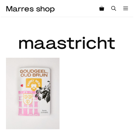
Ga
Marres shop
M
naar
de
inhoud
maastricht