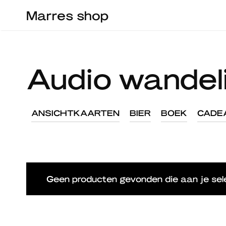
Ga
Marres shop
naar
de
inhoud
Audio wandel
ANSICHTKAARTEN
BIER
BOEK
CADE
Geen producten gevonden die aan je sele